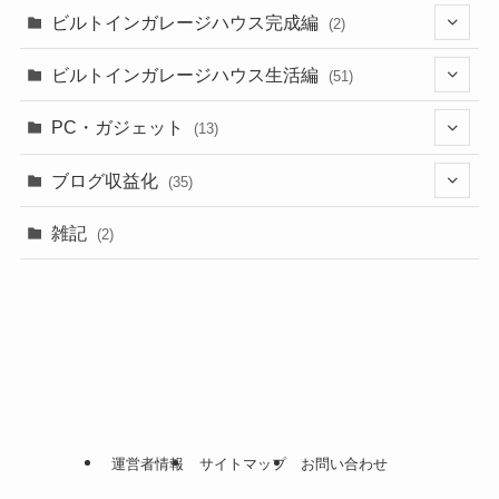
(11)
ビルトインガレージハウス完成編
(2)
(5)
(2)
ビルトインガレージハウス生活編
(51)
(1)
(1)
PC・ガジェット
(13)
(1)
(13)
(1)
ブログ収益化
(35)
(25)
(1)
(7)
(3)
雑記
(2)
(1)
(1)
(8)
(3)
(8)
(1)
(4)
(2)
(9)
(1)
(9)
(3)
(1)
(8)
(1)
(2)
(1)
(6)
(2)
(5)
運営者情報
サイトマップ
お問い合わせ
(5)
(2)