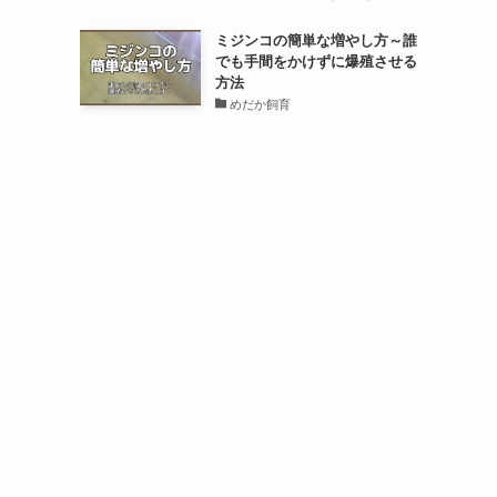
ミジンコの簡単な増やし方～誰
でも手間をかけずに爆殖させる
方法
めだか飼育