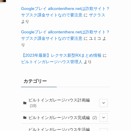
Googleプレイ allcontenthere.netは詐欺サイト？
サブスク課金サイトなので要注意
に
ザクラス
より
Googleプレイ allcontenthere.netは詐欺サイト？
サブスク課金サイトなので要注意
に
ユミコ
よ
り
【2023年最新】レクサス新型RXまとめ情報
に
ビルトインガレージハウス管理人
より
カテゴリー
ビルトインガレージハウス計画編
(19)
(11)
ビルトインガレージハウス完成編
(2)
(5)
(2)
ビルトインガレージハウス生活編