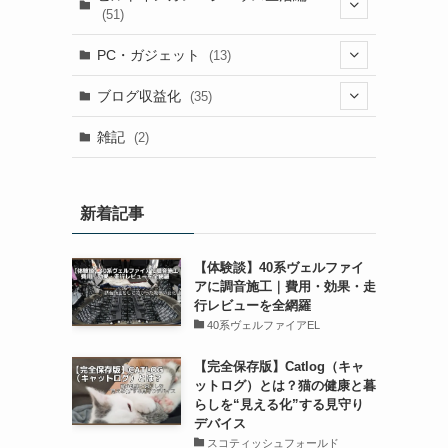
(51)
(1)
(1)
PC・ガジェット
(13)
(1)
(13)
(1)
ブログ収益化
(35)
(25)
(1)
(7)
(3)
雑記
(2)
(1)
(1)
(8)
(3)
(8)
(1)
(4)
(2)
(9)
新着記事
(1)
(9)
(3)
(1)
(8)
【体験談】40系ヴェルファイ
(1)
(2)
(1)
(6)
(2)
アに調音施工｜費用・効果・走
行レビューを全網羅
(5)
(5)
(2)
40系ヴェルファイアEL
レ
(2)
(2)
【完全保存版】Catlog（キャ
ットログ）とは？猫の健康と暮
(1)
らしを“見える化”する見守り
デバイス
スコティッシュフォールド