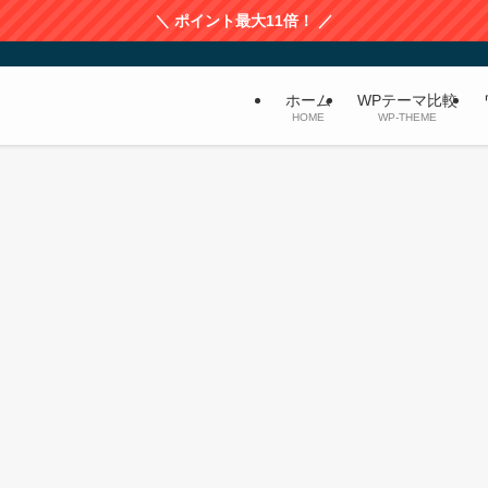
＼ ポイント最大11倍！ ／
ホーム
WPテーマ比較
HOME
WP-THEME