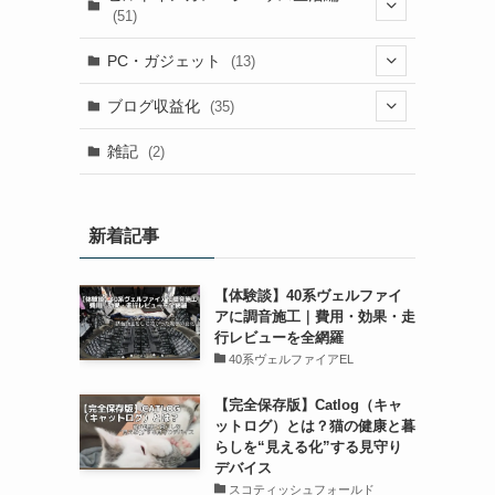
(51)
(1)
(1)
PC・ガジェット
(13)
(1)
(13)
(1)
ブログ収益化
(35)
(25)
(1)
(7)
(3)
雑記
(2)
(1)
(1)
(8)
(3)
(8)
(1)
(4)
(2)
(9)
新着記事
(1)
(9)
(3)
(1)
(8)
【体験談】40系ヴェルファイ
(1)
(2)
(1)
(6)
(2)
アに調音施工｜費用・効果・走
行レビューを全網羅
(5)
(5)
(2)
40系ヴェルファイアEL
(2)
(2)
【完全保存版】Catlog（キャ
ットログ）とは？猫の健康と暮
(1)
らしを“見える化”する見守り
デバイス
スコティッシュフォールド