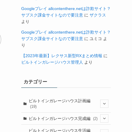
Googleプレイ allcontenthere.netは詐欺サイト？
サブスク課金サイトなので要注意
に
ザクラス
より
Googleプレイ allcontenthere.netは詐欺サイト？
サブスク課金サイトなので要注意
に
ユミコ
よ
り
【2023年最新】レクサス新型RXまとめ情報
に
ビルトインガレージハウス管理人
より
カテゴリー
ビルトインガレージハウス計画編
(19)
(11)
ビルトインガレージハウス完成編
(2)
(5)
(2)
ビルトインガレージハウス生活編