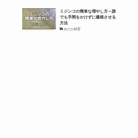
ミジンコの簡単な増やし方～誰
でも手間をかけずに爆殖させる
方法
めだか飼育