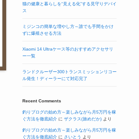
猫の健康と暮らしを“見える化”する見守りデバイ
ス
ミジンコの簡単な増やし方～誰でも手間をかけ
ずに爆殖させる方法
Xiaomi 14 Ultraケース等のおすすめアクセサリ
ー一覧
ランドクルーザー300トランスミッションリコー
ル発生！ディーラーにて対応完了
Recent Comments
釣りブログの始め方～楽しみながら月5万円を稼
ぐ方法を徹底紹介
に
ザクラス(旅めだか)
より
釣りブログの始め方～楽しみながら月5万円を稼
ぐ方法を徹底紹介
に
さいとう
より